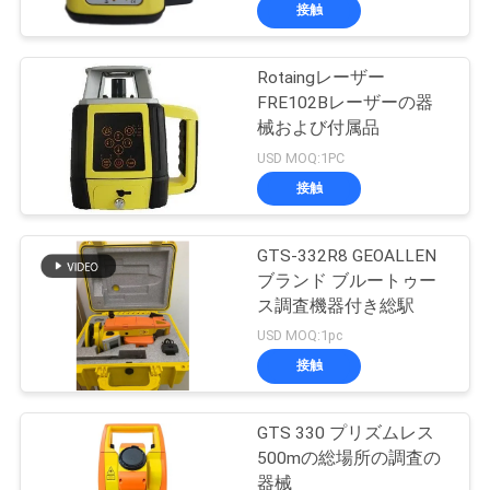
達
接触
に
Rotaingレーザー
つ
FRE102Bレーザーの器
い
械および付属品
USD MOQ:1PC
て
接触
工
GTS-332R8 GEOALLEN
ブランド ブルートゥー
場
ス調査機器付き総駅
旅
USD MOQ:1pc
接触
行
GTS 330 プリズムレス
品
500mの総場所の調査の
器械