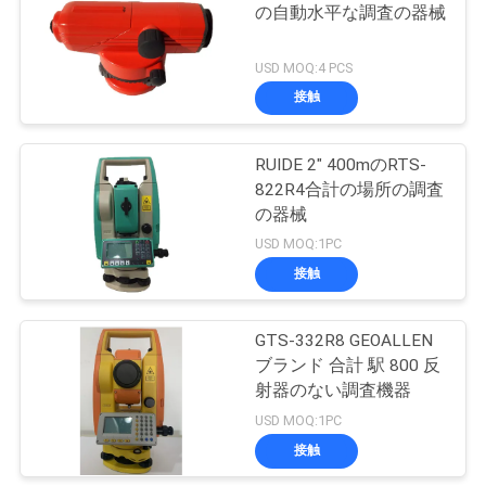
の自動水平な調査の器械
い
USD MOQ:4 PCS
接触
ニ
ュ
RUIDE 2" 400mのRTS-
822R4合計の場所の調査
ー
の器械
ス
USD MOQ:1PC
接触
場
GTS-332R8 GEOALLEN
合
ブランド 合計 駅 800 反
射器のない調査機器
USD MOQ:1PC
地
接触
図