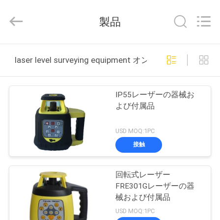
supplier.
Copyright
©
製品
2020
-
2025
GEO-
ALLEN
家
CO.,LTD..
laser level surveying equipment オンライン製造
All
Rights
Reserved.
プ
IP55レーザーの器械お
ロ
よび付属品
ダ
USD MOQ:1PC
ク
接触
ト
回転式レーザー
FRE301Gレーザーの器
私
械および付属品
USD MOQ:1PC