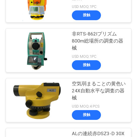
質
USD MOQ:1PC
管
接触
理
非RTS-862Iプリズム
800m総場所の調査の器
私
械
USD MOQ:1PC
達
接触
に
連
空気弱まることの黄色い
24X自動水平な調査の器
絡
械
USD MOQ:4 PCS
し
接触
な
さ
ALの連続赤DSZ3-D 30X