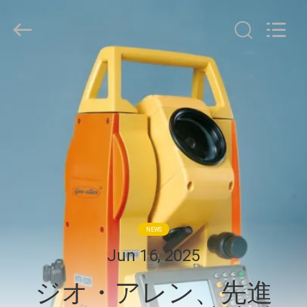
supplier.
Copyright
©
2020
-
2025
GEO-
ALLEN
家
CO.,LTD..
All
Rights
Reserved.
プ
ロ
ダ
ク
ト
NEWS
Jun 16, 2025
私
ジオ・アレン、先進