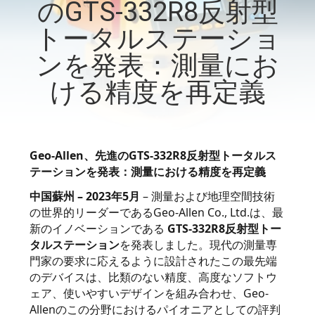
達
のGTS-332R8反射型
に
トータルステーショ
つ
ンを発表：測量にお
い
ける精度を再定義
て
Geo-Allen、先進のGTS-332R8反射型トータルス
工
テーションを発表：測量における精度を再定義
場
中国蘇州 – 2023年5月
– 測量および地理空間技術
の世界的リーダーであるGeo-Allen Co., Ltd.は、最
旅
新のイノベーションである
GTS-332R8反射型トー
行
タルステーション
を発表しました。現代の測量専
門家の要求に応えるように設計されたこの最先端
のデバイスは、比類のない精度、高度なソフトウ
品
ェア、使いやすいデザインを組み合わせ、Geo-
Allenのこの分野におけるパイオニアとしての評判