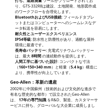
打ち、道路測量
ツールがプリロードされてお
り、GTS-332R8は建設、土地開発、地形図作成
い
のワークフローを合理化します。
BluetoothおよびUSB接続
: フィールドタブレ
ットまたはコンピューターへのシームレスなデ
ニ
ータ転送を容易にします。
ュ
耐久性とユーザーエクスペリエンス
IP54等級
: 防水性と防塵性があり、過酷な屋外
ー
環境に最適です。
長寿命バッテリー
: 充電式リチウムバッテリー
ス
は、最大
8時間
の連続動作を提供します。
人間工学に基づいた設計
: コンパクトな寸法
（
160×150×340 mm
）と軽量（
5.4 kg
）構造に
場
より、携帯性が向上しています。
合
Geo-Allen：革新の遺産
2002年に中国蘇州（技術的および文化的な進歩で
有名な歴史的な都市）で設立されたGeo-Allen
地
は、
17年の専門知識
をR&D、製造、カスタマーサ
ービスに持ち、グローバルな大企業に成長しまし
図