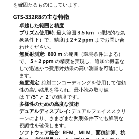
質
を確固たるものにしています。
管
GTS-332R8の主な特徴
卓越した範囲と精度
理
プリズム使用時
: 最大範囲
3.5 km
（理想的な気
象条件下）で、精度は
2 + 2 ppm
までお問い合
わせください。
私
無反射測定
:
800 m
の範囲（環境条件による）
達
で、
5 + 2 ppm
の精度を実現し、追加の機器な
しで迅速かつ費用対効果の高い測量を可能にし
に
ます。
角度測定
: 絶対エンコーディングを使用して信頼
連
性の高い結果を得られ、最小読み取り値
は
1"/5"
と
2"
の精度です。
絡
多様性のための高度な技術
し
デュアルディスプレイ
: デュアルフェイススクリ
ーンにより、さまざまな照明条件下でも鮮明な
な
視認性を確保します。
ソフトウェア統合
:
REM、MLM、面積計算、杭
さ