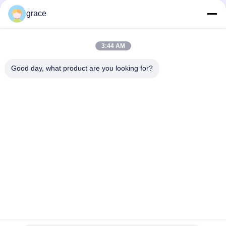
grace
トップ
3:44 AM
Good day, what product are you looking for?
人気カテゴリ
すべて
自動水平な調査の器
総場所の調査の器械
械
セオドライトの調査
レーザーの器械およ
の器械
び付属品
プリズム調査の付属
GNSS RTK
品
Tribrachのアダプタ
器械およびポーラン
ーの調査の付属品
ド人の三脚