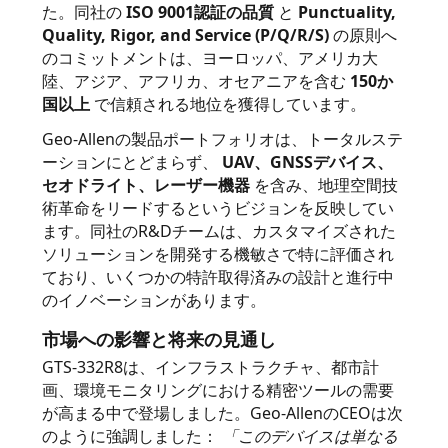
た。同社の
ISO 9001認証の品質
と
Punctuality,
Quality, Rigor, and Service (P/Q/R/S)
の原則へ
PRIVACY
のコミットメントは、ヨーロッパ、アメリカ大
陸、アジア、アフリカ、オセアニアを含む
150か
POLICY
国以上
で信頼される地位を獲得しています。
Geo-Allenの製品ポートフォリオは、トータルステ
ーションにとどまらず、
UAV、GNSSデバイス、
セオドライト、レーザー機器
を含み、地理空間技
術革命をリードするというビジョンを反映してい
ます。同社のR&Dチームは、カスタマイズされた
ソリューションを開発する機敏さで特に評価され
ており、いくつかの特許取得済みの設計と進行中
のイノベーションがあります。
市場への影響と将来の見通し
GTS-332R8は、インフラストラクチャ、都市計
画、環境モニタリングにおける精密ツールの需要
が高まる中で登場しました。Geo-AllenのCEOは次
のように強調しました：
「このデバイスは単なる