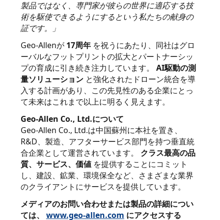
製品ではなく、専門家が彼らの世界に適応する技
術を駆使できるようにするという私たちの献身の
証です。」
Geo-Allenが
17周年
を祝うにあたり、同社はグロ
ーバルなフットプリントの拡大とパートナーシッ
プの育成に引き続き注力しています。
AI駆動の測
量ソリューション
と強化されたドローン統合を導
入する計画があり、この先見性のある企業にとっ
て未来はこれまで以上に明るく見えます。
Geo-Allen Co., Ltd.について
Geo-Allen Co., Ltd.は中国蘇州に本社を置き、
R&D、製造、アフターサービス部門を持つ垂直統
合企業として運営されています。
クラス最高の品
質、サービス、価値
を提供することにコミット
し、建設、鉱業、環境保全など、さまざまな業界
のクライアントにサービスを提供しています。
メディアのお問い合わせまたは製品の詳細につい
ては、
www.geo-allen.com
にアクセスする