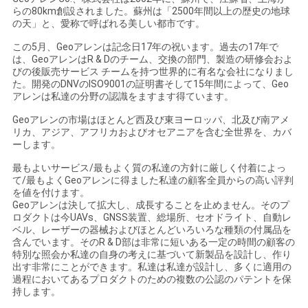
らの80km創設されました。蘇州は「2500年間以上の歴史の地球
の天」と、愛称で呼ばれる美しい都市です。
この5月、Geoアレンは記念日17年の祝います。過去の17年で
は、GeoアレンはR & Dのチーム、交換の部門、製造の研修会およ
びの後販売サービス チームを持つ世界的に有名な会社になりまし
た。開発のDNVのISO9001の証明書そして15年間によって、Geo
アレンは私達の分野の認識をますます得ています。
Geoアレンの市場はほとんど西及び東ヨーロッパ、北及び南アメ
リカ、アジア、アフリカおよびオセアニアを含む全世界を、カバ
ーします。
最もよいサービス/最もよく質の私達の方針に厳しく付着によっ
て/最もよくGeoアレンに得ました私達の顧客全員からの高い評判
を値を付けます。
Geoアレンは決して拡大し、成長することを止めません。そのプ
ロダクトは今UAVs、GNSS装置、総場所、セオドライト、自動レ
ベル、レーザーの器械およびほとんどいろいろな種類の付属品を
含んでいます。そのR & D部は非常に短いある一定の時間の顧客の
特別な照会か私達の自身の考えに基づいて新製品を設計し、作り
出す非常にことができます。私達は私達が設計し、多くに適用の
過程においてあるプロダクトのための複数の公認のパテントを保
持します。