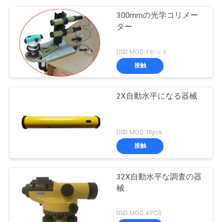
300mmの光学コリメー
ター
USD MOQ:1セット
接触
2X自動水平になる器械
USD MOQ:10pcs
接触
32X自動水平な調査の器
械
USD MOQ:4 PCS