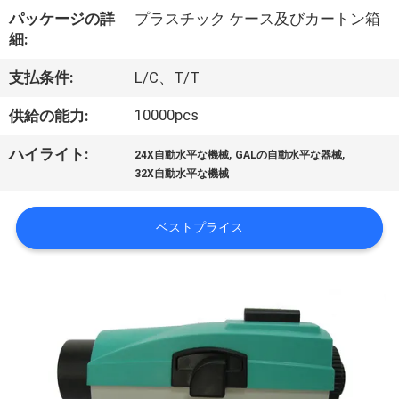
達
パッケージの詳
プラスチック ケース及びカートン箱
に
細:
つ
支払条件:
L/C、T/T
い
10000pcs
供給の能力:
て
,
,
ハイライト:
24X自動水平な機械
GALの自動水平な器械
32X自動水平な機械
工
ベストプライス
場
旅
行
品