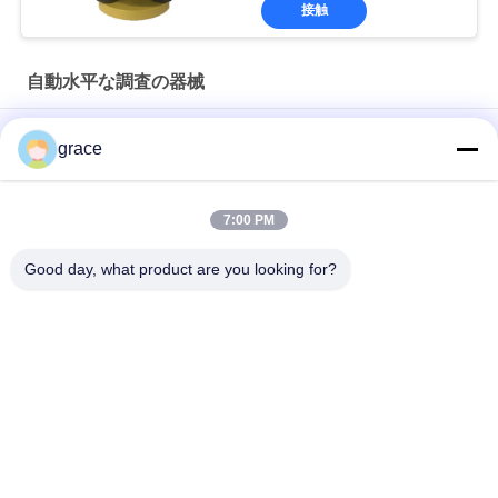
接触
自動水平な調査の器械
32X KL-32G KOLIDAの自動水平な調査の器械
grace
ALの連続赤DSZ3-D 30Xの自動水平な調査の器械
7:00 PM
アルミニウム バー コードのスタッフDL202デジタル自動水平な
機械
Good day, what product are you looking for?
人気カテゴリ
すべて
自動水平な調査の器
総場所の調査の器械
械
セオドライトの調査
レーザーの器械およ
の器械
び付属品