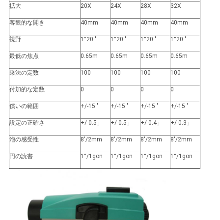
拡大
20X
24X
28X
32X
い
客観的な開き
40mm
40mm
40mm
40mm
視野
1°20 '
1°20 '
1°20 '
1°20 '
ニ
最低の焦点
0.65m
0.65m
0.65m
0.65m
ュ
乗法の定数
100
100
100
100
ー
付加的な定数
0
0
0
0
ス
償いの範囲
+/-15 '
+/-15 '
+/-15 '
+/-15 '
設定の正確さ
+/-0.5」
+/-0.5」
+/-0.4」
+/-0.3」
場
泡の感受性
8'/2mm
8'/2mm
8'/2mm
8'/2mm
円の読書
1°/1gon
1°/1gon
1°/1gon
1°/1gon
合
地
図