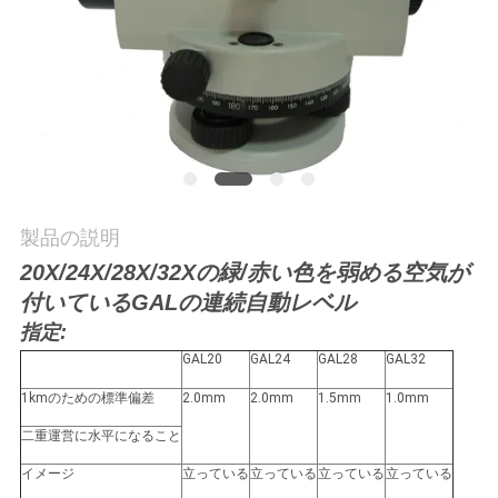
質
管
理
私
達
製品の説明
に
20X/24X/28X/32Xの緑/赤い色を弱める空気が
付いているGALの連続自動レベル
連
指定:
絡
GAL20
GAL24
GAL28
GAL32
し
1kmのための標準偏差
2.0mm
2.0mm
1.5mm
1.0mm
な
二重運営に水平になること
イメージ
立っている
立っている
立っている
立っている
さ