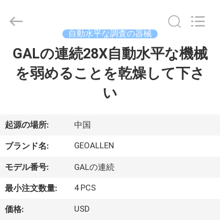
supplier.
Copyright
©
2020
-
自動水平な調査の器械
2025
GEO-
ALLEN
GALの連続28X自動水平な機械
家
CO.,LTD..
All
Rights
を弱めることを乾燥して下さ
Reserved.
プ
い
ロ
ダ
起源の場所:
中国
ク
GEOALLEN
ブランド名:
ト
モデル番号:
GALの連続
4 PCS
最小注文数量:
私
USD
価格: