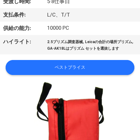
達
受渡し時間:
5·8仕事日
に
支払条件:
L/C、T/T
つ
10000 PC
供給の能力:
い
,
,
ハイライト:
2.5プリズム調査器械
Leicaの合計の場所プリズム
て
GA-AK18Lはプリズム セットを選抜します
ベストプライス
工
場
旅
行
品