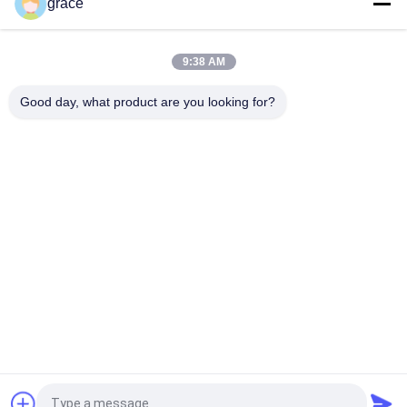
grace
30mmの小型360dプリズム調査の付属品
道路工事64mmプリズム調査器械
9:38 AM
多反映のペーパーRP60プリズム調査の付属品
Good day, what product are you looking for?
人気カテゴリ
すべて
自動水平な調査の器
総場所の調査の器械
械
セオドライトの調査
レーザーの器械およ
の器械
び付属品
プリズム調査の付属
GNSS RTK
品
Tribrachのアダプタ
器械およびポーラン
ーの調査の付属品
ド人の三脚