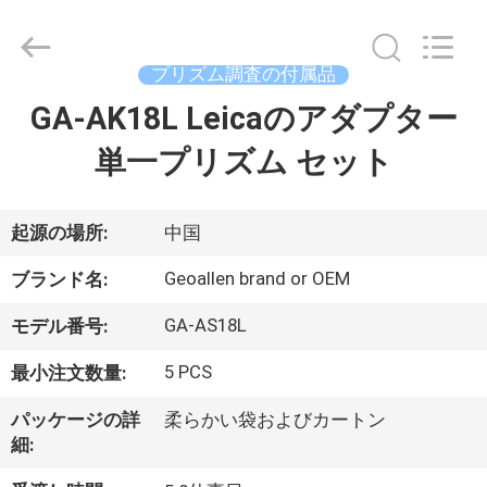
supplier.
Copyright
©
2020
-
プリズム調査の付属品
2025
GEO-
ALLEN
GA-AK18L Leicaのアダプター
家
CO.,LTD..
All
Rights
単一プリズム セット
Reserved.
プ
ロ
起源の場所:
中国
ダ
Geoallen brand or OEM
ブランド名:
ク
GA-AS18L
モデル番号:
ト
5 PCS
最小注文数量:
パッケージの詳
柔らかい袋およびカートン
私
細: