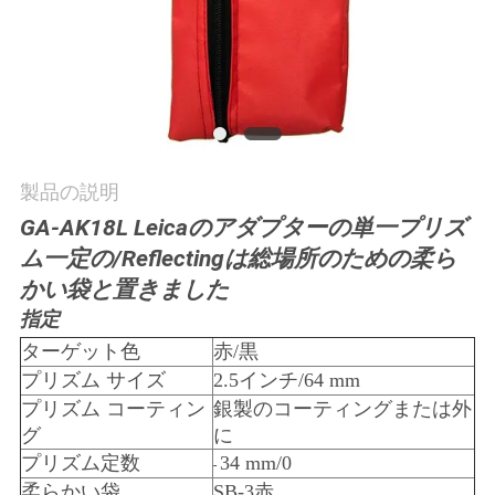
質
管
理
私
製品の説明
達
GA-AK18L Leicaのアダプターの単一プリズ
ム一定の/Reflectingは総場所のための柔ら
に
かい袋と置きました
連
指定
絡
ターゲット色
赤/黒
プリズム サイズ
2.5インチ/64 mm
し
プリズム コーティン
銀製のコーティングまたは外
グ
に
な
プリズム定数
34 mm/0
-
さ
柔らかい袋
SB-3赤