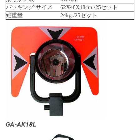
パッキング サイズ
62X48X48cm /25セット
い
総重量
24kg /25セット
ニ
ュ
ー
ス
場
合
GA-AK18L
地
図