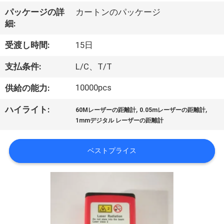
達
パッケージの詳
カートンのパッケージ
に
細:
つ
受渡し時間:
15日
い
支払条件:
L/C、T/T
て
10000pcs
供給の能力:
,
,
ハイライト:
工
60Mレーザーの距離計
0.05mレーザーの距離計
1mmデジタル レーザーの距離計
場
旅
ベストプライス
行
品