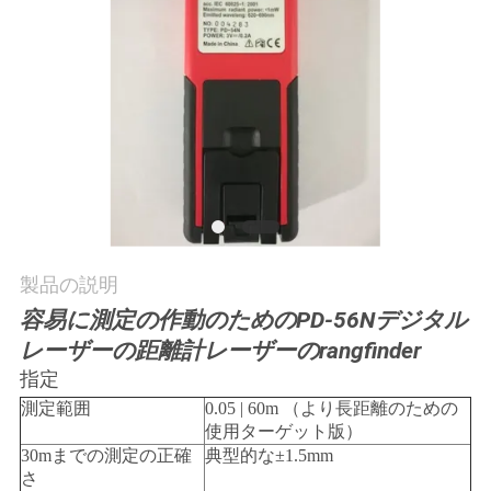
質
管
理
私
達
に
製品の説明
連
容易に測定の作動のためのPD-56Nデジタル
絡
レーザーの距離計レーザーのrangfinder
指定
し
測定範囲
0.05 | 60m （より長距離のための
な
使用ターゲット版）
30mまでの測定の正確
典型的な±1.5mm
さ
さ