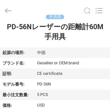
supplier.
Copyright
©
2020
-
手用具
2025
GEO-
ALLEN
PD-56Nレーザーの距離計60M
家
CO.,LTD..
All
Rights
手用具
Reserved.
プ
ロ
起源の場所:
中国
ダ
Geoallen or OEM brand
ブランド名:
ク
CE certificate
証明:
ト
PD-56N
モデル番号:
5 PCS
最小注文数量:
私
USD
価格: