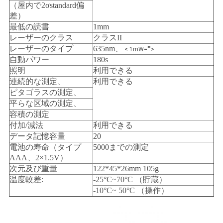
（屋内で2σstandard偏
い
差）
最低の読書
1mm
レーザーのクラス
クラスII
ニ
レーザーのタイプ
635nm、
< 1mW="">
自動パワー
180s
ュ
照明
利用できる
連続的な測定、
利用できる
ー
ピタゴラスの測定、
平らな区域の測定、
ス
容積の測定
付加/減法
利用できる
データ記憶容量
20
場
電池の寿命（タイプ
5000までの測定
AAA、2×1.5V）
合
次元及び重量
122*45*26mm 105g
温度較差:
-25°C~70°C （貯蔵）
-10°C~ 50°C （操作）
地
図