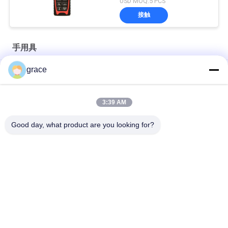
USD MOQ:5 PCS
接触
手用具
grace
赤いガラス繊維測定テープ30m手用具
手持ち型の100m IP54デジタル レーザーの距離計
3:39 AM
PD-58N手持ち型レーザーの距離計80m手用具
Good day, what product are you looking for?
人気カテゴリ
すべて
自動水平な調査の器
総場所の調査の器械
械
セオドライトの調査
レーザーの器械およ
の器械
び付属品