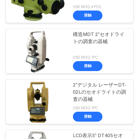
質
USD MOQ:4 PCS
管
接触
6
理
構造MDT 2"セオドライ
GNSS RTK
トの調査の器械
私
USD MOQ:1PC
達
接触
に
連
2"デジタル レーザーDT-
24
02Lのセオドライトの調
プリズム調査の付
絡
査の器械
USD MOQ:1PC
し
属品
接触
な
さ
LCD表示5" DT405セオ