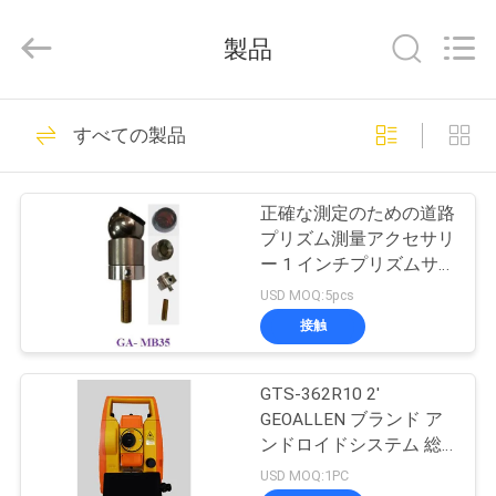
supplier.
Copyright
©
製品
2020
-
2025
GEO-
ALLEN
家
15
CO.,LTD..
すべての製品
All
Rights
Reserved.
総場所の調査の器械
プ
正確な測定のための道路
ロ
プリズム測量アクセサリ
ー 1 インチプリズムサ
ダ
イズ
USD MOQ:5pcs
ク
接触
15
ト
自動水平な調査の器
GTS-362R10 2'
GEOALLEN ブランド ア
械
私
ンドロイドシステム 総
駅調査機器
USD MOQ:1PC