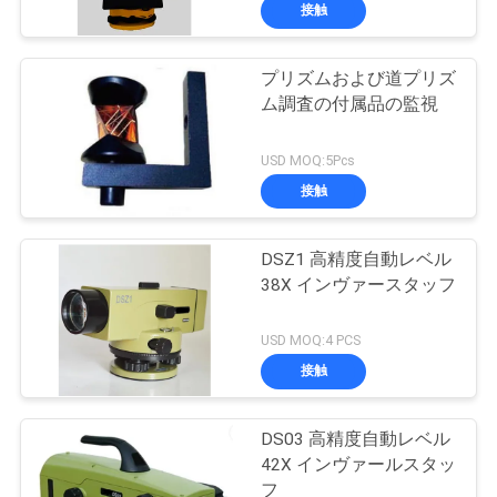
達
接触
に
プリズムおよび道プリズ
つ
6
ム調査の付属品の監視
い
セオドライトの調
USD MOQ:5Pcs
て
査の器械
接触
工
DSZ1 高精度自動レベル
38X インヴァースタッフ
場
9
旅
USD MOQ:4 PCS
レーザーの器械お
接触
行
よび付属品
DS03 高精度自動レベル
品
42X インヴァールスタッ
フ