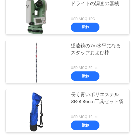
ドライトの調査の器械
い
6
USD MOQ:1PC
Tribrachのアダプタ
接触
ニ
ーの調査の付属品
ュ
望遠鏡の7m水平になる
スタッフおよび棒
ー
ス
USD MOQ:50pcs
接触
8
場
器械およびポーラ
長く青いポリエステル
合
SB-8 86cm工具セット袋
ンド人の三脚
USD MOQ:10pcs
地
接触
図